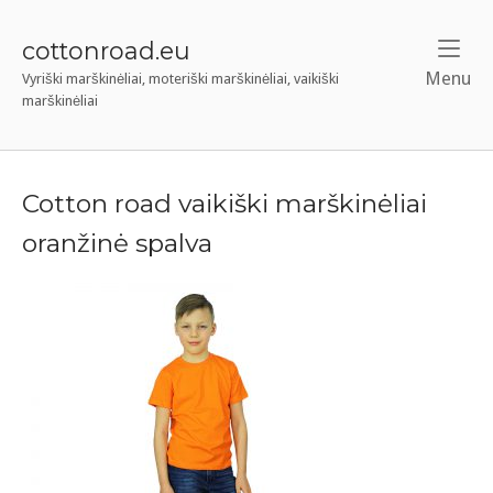
Skip
to
cottonroad.eu
content
Menu
M
Vyriški marškinėliai, moteriški marškinėliai, vaikiški
marškinėliai
Cotton road vaikiški marškinėliai
oranžinė spalva