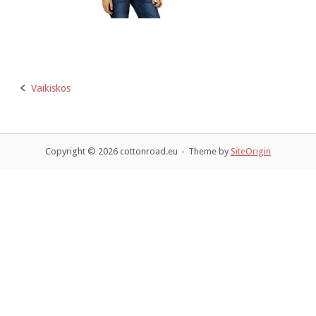
Vaikiskos
P
o
Copyright © 2026 cottonroad.eu
Theme by
SiteOrigin
s
t
n
a
v
i