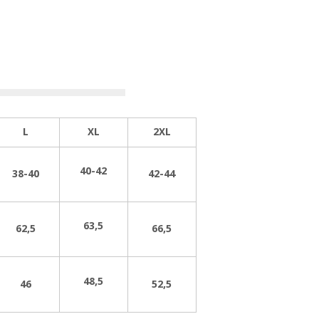
L
XL
2XL
40-42
38-40
42-44
63,5
62,5
66,5
48,5
46
52,5