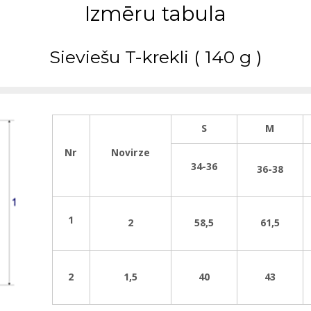
Izmēru tabula
Sieviešu T-krekli ( 140 g )
S
M
Nr
Novirze
34-36
36-38
1
2
58,5
61,5
2
1,5
40
43