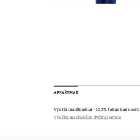
APRAŠYMAS
Vyriški marškinėliai - 100% šukuotinė medvil
Vyriškų marškinėlių dydžių lentelė