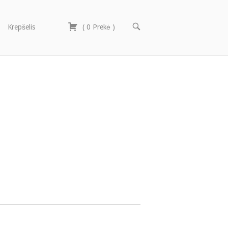
OPEN
Krepšelis
(
0
Prekė
)
SEARCH
BAR
)