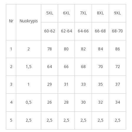
5XL
6XL
7XL
8XL
9XL
Nr
Nuokrypis
60-62
62-64
64-66
66-68
68-70
1
2
78
80
82
84
86
2
1,5
64
66
68
70
72
3
1
29
31
33
35
37
4
0,5
26
28
30
32
34
5
2,5
2,5
2,5
2,5
2,5
2,5