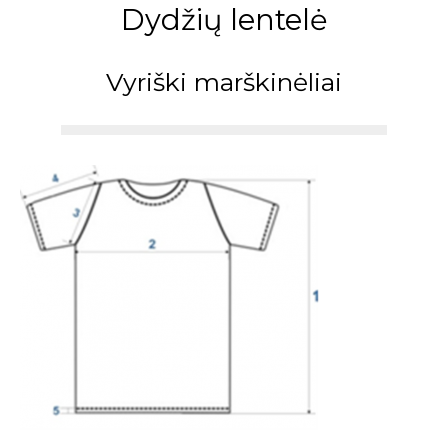
Dydžių lentelė
Skip
to
content
Vyriški marškinėliai