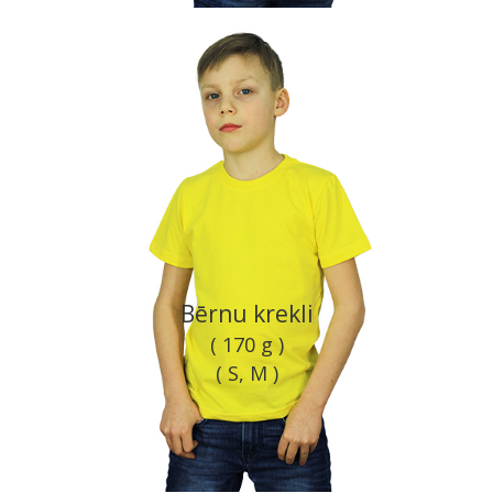
Bērnu krekli
( 170 g )
( S, M )