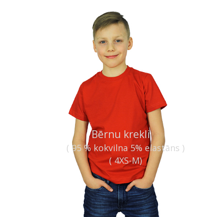
Bērnu krekli
( 95 % kokvilna 5%
elastāns
)
( 4XS-M)