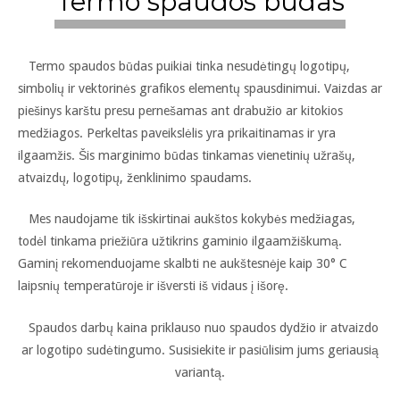
Termo spaudos būdas
Termo spaudos būdas puikiai tinka nesudėtingų logotipų,
simbolių ir vektorinės grafikos elementų spausdinimui. Vaizdas ar
piešinys karštu presu pernešamas ant drabužio ar kitokios
medžiagos. Perkeltas paveikslėlis yra prikaitinamas ir yra
ilgaamžis. Šis marginimo būdas tinkamas vienetinių užrašų,
atvaizdų, logotipų, ženklinimo spaudams.
Mes naudojame tik išskirtinai aukštos kokybės medžiagas,
todėl tinkama priežiūra užtikrins gaminio ilgaamžiškumą.
Gaminį rekomenduojame skalbti ne aukštesnėje kaip 30° C
laipsnių temperatūroje ir išversti iš vidaus į išorę.
Spaudos darbų kaina priklauso nuo spaudos dydžio ir atvaizdo
ar logotipo sudėtingumo. Susisiekite ir pasiūlisim jums geriausią
variantą.