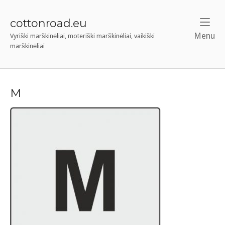
Skip
to
cottonroad.eu
content
Menu
M
Vyriški marškinėliai, moteriški marškinėliai, vaikiški
marškinėliai
M