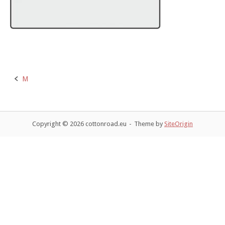
M
P
o
Copyright © 2026 cottonroad.eu
Theme by
SiteOrigin
s
t
n
a
v